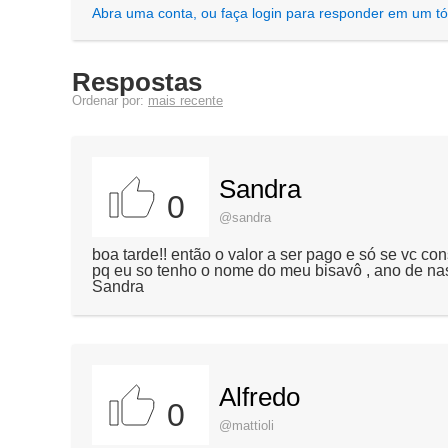
Abra uma conta, ou faça login para responder em um tó
Respostas
Ordenar por:
mais recente
Sandra
0
@sandra
boa tarde!! então o valor a ser pago e só se vc c
pq eu so tenho o nome do meu bisavô , ano de na
Sandra
Alfredo
0
@mattioli